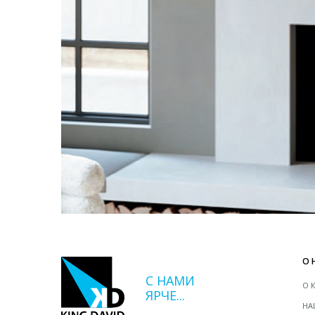
О 
С НАМИ
О 
ЯРЧЕ...
НА